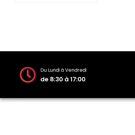
actuel
était :
est :
660.00$.
550.00$.
Du Lundi à Vendredi
de 8:30 à 17:00