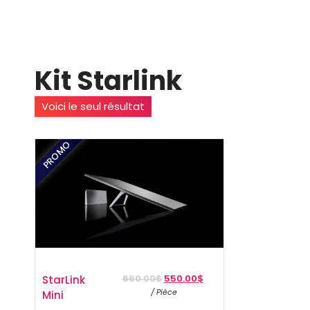
Kit Starlink
Voici le seul résultat
PROMO
Le
StarLink
660.00
$
550.00
$
Le
prix
/ Pièce
Mini
prix
initial